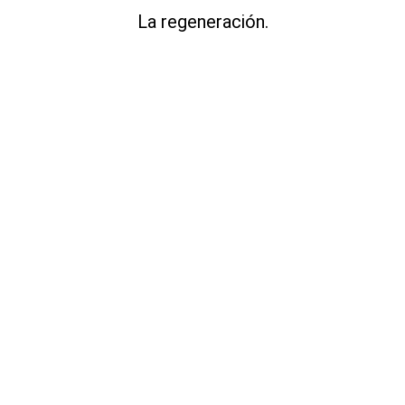
La regeneración.
¿Por qué
Regeneración?