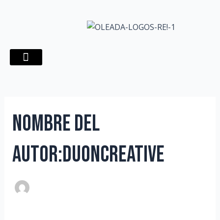
Ir
Buscar
contenido
al
por:
contenido
Grupos de acción
Nombre del
autor:duoncreative