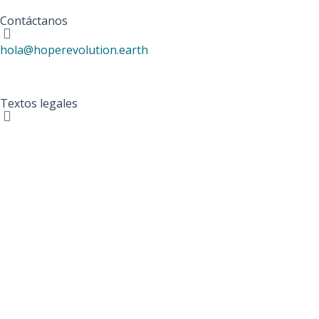
Contáctanos
hola@hoperevolution.earth
Textos legales
Política de Cookies
Política de Privacidad
Aviso Legal
Esta web ha sido realizada con el apoyo financiero del
Ministerio de Derechos Sociales, Consumo y Agenda 2030.