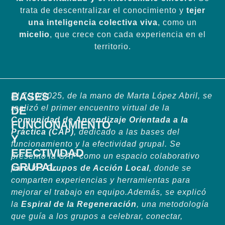
trata de descentralizar el conocimiento y
tejer
una inteligencia colectiva viva
, como un
micelio
, que crece con cada experiencia en el
territorio.
BASES
El 7/10/2025, de la mano de Marta López Abril, se
realizó el primer encuentro virtual de la
DE
Comunidad de Aprendizaje Orientada a la
FUNCIONAMIENTO
Práctica (CAP)
, dedicado a las bases del
Y
funcionamiento y la efectividad grupal. Se
EFECTIVIDAD
presentó la CAP como un espacio colaborativo
GRUPAL
para los
Grupos de Acción Local
, donde se
comparten experiencias y herramientas para
mejorar el trabajo en equipo.
Además, se explicó
la
Espiral de la Regeneración
, una metodología
que guía a los grupos a celebrar, conectar,