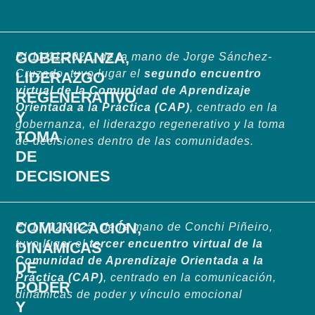
GOBERNANZA,
El 11/11/2025, de la mano de Jorge Sánchez-
Cruzado, tuvo lugar el
segundo encuentro
LIDERAZGO
virtual de la Comunidad de Aprendizaje
REGENERATIVO
Orientada a la Práctica (CAP)
, centrado en la
Y
gobernanza, el liderazgo regenerativo y la toma
TOMA
de decisiones dentro de las comunidades.
DE
DECISIONES
COMUNICACIÓN,
El 17/12/2025, de la mano de Conchi Piñeiro,
tuvo lugar el
tercer encuentro virtual de la
DINÁMICAS
Comunidad de Aprendizaje Orientada a la
DE
Práctica (CAP)
, centrado en la comunicación,
PODER
dinámicas de poder y vínculo emocional
Y