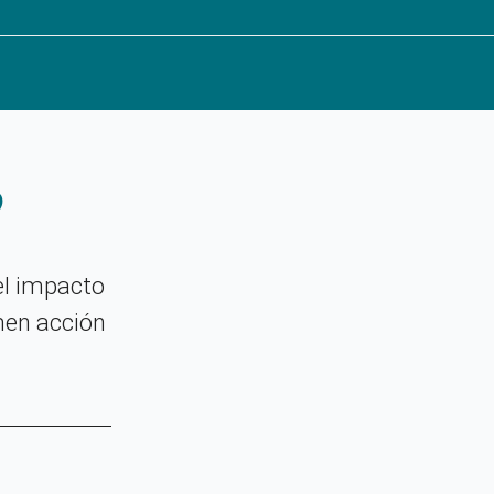
?
el impacto
men acción