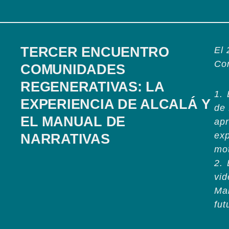
TERCER ENCUENTRO
El 
Co
COMUNIDADES
REGENERATIVAS: LA
1.⁠
EXPERIENCIA DE ALCALÁ Y
de 
EL MANUAL DE
apr
exp
NARRATIVAS
mot
2.⁠
vid
Man
fut