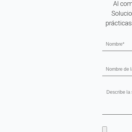
Al com
Solucio
prácticas
Nombre
Nombre
de
la
solución
Mensaje
Sube