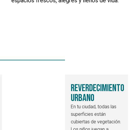
espacios frescos, alegres y llenos de vida.
reverdecimiento
urbano
En tu ciudad, todas las
superficies están
cubiertas de vegetación.
Los niños juegan a