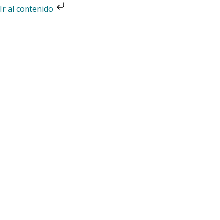
Ir
Ir al contenido
al
contenido