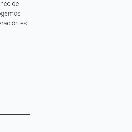
anco de
ecogemos
eración es