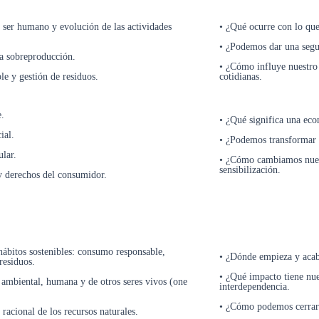
l ser humano y evolución de las actividades
• ¿Qué ocurre con lo que
• ¿Podemos dar una segun
la sobreproducción.
• ¿Cómo influye nuestro
ble y gestión de residuos.
cotidianas.
e.
• ¿Qué significa una eco
ial.
• ¿Podemos transformar l
lar.
• ¿Cómo cambiamos nues
sensibilización.
 derechos del consumidor.
hábitos sostenibles: consumo responsable,
• ¿Dónde empieza y acab
residuos.
• ¿Qué impacto tiene nu
d ambiental, humana y de otros seres vivos (one
interdependencia.
• ¿Cómo podemos cerrar 
racional de los recursos naturales.