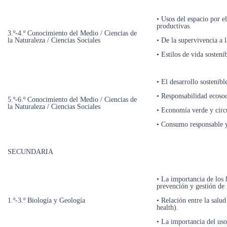
• Usos del espacio por e
productivas.
3.º-4.º Conocimiento del Medio / Ciencias de
la Naturaleza / Ciencias Sociales
• De la supervivencia a 
• Estilos de vida sosteni
• El desarrollo sostenibl
• Responsabilidad ecosoc
5.º-6.º Conocimiento del Medio / Ciencias de
la Naturaleza / Ciencias Sociales
• Economía verde y circu
• Consumo responsable y
SECUNDARIA
• La importancia de los 
prevención y gestión de 
1.º-3.º Biología y Geología
• Relación entre la salu
health).
• La importancia del uso 