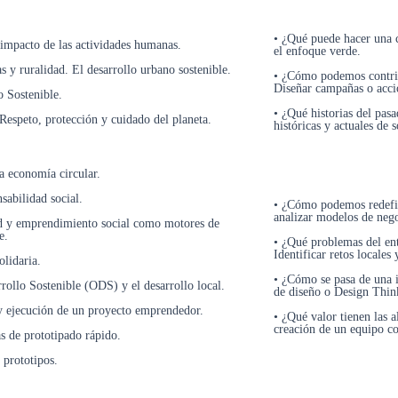
• ¿Qué puede hacer una c
 impacto de las actividades humanas.
el enfoque verde.
 y ruralidad. El desarrollo urbano sostenible.
• ¿Cómo podemos contribu
Diseñar campañas o acci
o Sostenible.
• ¿Qué historias del pas
Respeto, protección y cuidado del planeta.
históricas y actuales de s
la economía circular.
sabilidad social.
• ¿Cómo podemos redefini
analizar modelos de nego
ad y emprendimiento social como motores de
e.
• ¿Qué problemas del en
Identificar retos locales
olidaria.
• ¿Cómo se pasa de una i
rollo Sostenible (ODS) y el desarrollo local.
de diseño o Design Think
 y ejecución de un proyecto emprendedor.
• ¿Qué valor tienen las 
creación de un equipo co
s de prototipado rápido.
 prototipos.