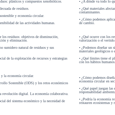
iduos: plásticos y compuestos xenobióticos.
• ¿A dónde va todo lo q
decuada de residuos.
• ¿Qué materiales afectan
contaminantes.
sostenible y economía circular.
• ¿Cómo podemos aplicar
tenibilidad de las actividades humanas.
de cambio.
e los residuos: objetivos de disminución,
• ¿Qué ocurre con los res
ción y eliminación.
valorización o el vertido
o sumidero natural de residuos y sus
• ¿Podemos diseñar un si
materiales geológicos o 
cial de la explotación de recursos y estrategias
• ¿Qué límites tiene el 
con los hábitos humanos
y la economía circular.
• ¿Cómo podemos diseñar
economía circular en sec
rrollo Sostenible (ODS) y los retos económicos
• ¿Qué papel juegan las e
responsabilidad ambienta
a revolución digital. La economía colaborativa.
• ¿Podría la economía r
cial del sistema económico y la necesidad de
restauren ecosistemas y 