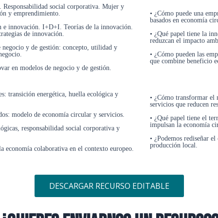
. Responsabilidad social corporativa. Mujer y
ión y emprendimiento.
• ¿Cómo puede una empre
basados en economía circ
n e innovación. I+D+I. Teorías de la innovación.
rategias de innovación.
• ¿Qué papel tiene la in
reduzcan el impacto amb
 negocio y de gestión: concepto, utilidad y
negocio.
• ¿Cómo pueden las empr
que combine beneficio e
ovar en modelos de negocio y de gestión.
es: transición energética, huella ecológica y
• ¿Cómo transformar el m
servicios que reducen re
ados: modelo de economía circular y servicios.
• ¿Qué papel tiene el te
impulsan la economía cir
lógicas, responsabilidad social corporativa y
• ¿Podemos rediseñar el
producción local.
la economía colaborativa en el contexto europeo.
DESCARGAR RECURSO EDITABLE