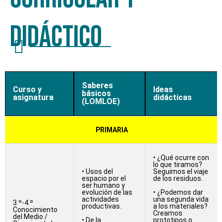
didáctico
Saberes
Curso y
Ideas
básicos
asignatura
didácticas
(LOMLOE)
PRIMARIA
• ¿Qué ocurre con
lo que tiramos?
• Usos del
Seguimos el viaje
espacio por el
de los residuos.
ser humano y
evolución de las
• ¿Podemos dar
actividades
una segunda vida
3.º-4.º
productivas.
a los materiales?
Conocimiento
Creamos
del Medio /
• De la
prototipos o