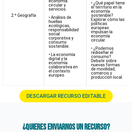
economía
• ¿Qué papel tiene
circular y
el territorio en la
servicios.
economía
2.º Geografía
sostenible?
• Análisis de
Explorar cómo las
huellas
políticas
ecológicas,
europeas
responsabilidad
impulsan la
social
economía
corporativa y
circular.
consumo
sostenible.
• ¿Podemos
rediseñar el
• La economía
consumo?
digital y la
Debatir sobre
economía
nuevas formas
colaborativa en
de movilidad,
el contexto
comercio y
europeo.
producción local.
DESCARGAR RECURSO EDITABLE
¿Quieres enviarnos un recurso?