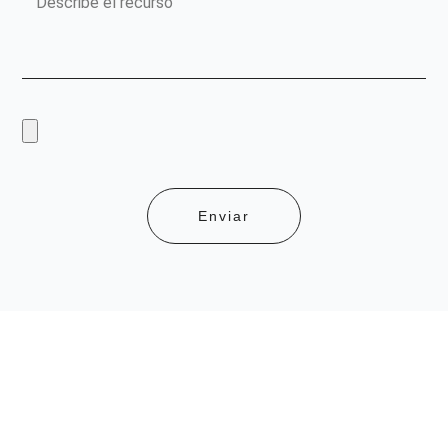
Sube
un
recurso
Enviar