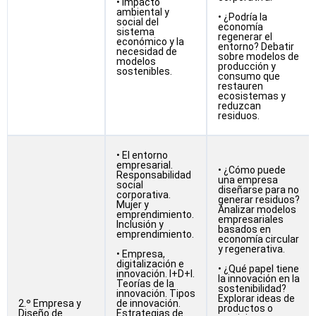
• Impacto
ambiental y
• ¿Podría la
social del
economía
sistema
regenerar el
económico y la
entorno? Debatir
necesidad de
sobre modelos de
modelos
producción y
sostenibles.
consumo que
restauren
ecosistemas y
reduzcan
residuos.
• El entorno
empresarial.
• ¿Cómo puede
Responsabilidad
una empresa
social
diseñarse para no
corporativa.
generar residuos?
Mujer y
Analizar modelos
emprendimiento.
empresariales
Inclusión y
basados en
emprendimiento.
economía circular
y regenerativa.
• Empresa,
digitalización e
• ¿Qué papel tiene
innovación. I+D+I.
la innovación en la
Teorías de la
sostenibilidad?
innovación. Tipos
Explorar ideas de
2.º Empresa y
de innovación.
productos o
Diseño de
Estrategias de