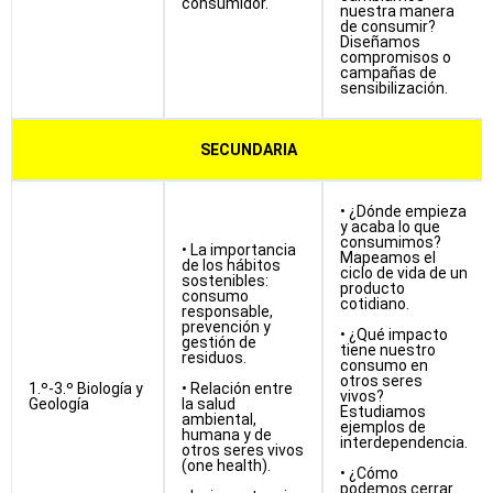
consumidor.
nuestra manera
de consumir?
Diseñamos
compromisos o
campañas de
sensibilización.
SECUNDARIA
• ¿Dónde empieza
y acaba lo que
consumimos?
• La importancia
Mapeamos el
de los hábitos
ciclo de vida de un
sostenibles:
producto
consumo
cotidiano.
responsable,
prevención y
• ¿Qué impacto
gestión de
tiene nuestro
residuos.
consumo en
otros seres
1.º-3.º Biología y
• Relación entre
vivos?
Geología
la salud
Estudiamos
ambiental,
ejemplos de
humana y de
interdependencia.
otros seres vivos
(one health).
• ¿Cómo
podemos cerrar