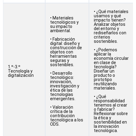
• ¿Qué materiales
usamos y qué
• Materiales
impacto tienen?
tecnológicos y
Analizar objetos
su impacto
del entorno y
ambiental.
rediseñarlos con
criterios
• Fabricación
sostenibles.
digital: diseño y
construcción de
• ¿Podemos
objetos con
aplicar la
herramientas
economía circular
seguras y
en clase de
sostenibles.
1.º-3.º
tecnología?
Tecnología y
Diseñar un
• Desarrollo
digitalización
producto o
tecnológico:
prototipo
innovación,
reutilizando
investigación y
materiales.
ética de las
tecnologías
• ¿Qué
emergentes.
responsabilidad
tenemos al crear
• Valoración
o fabricar?
crítica de la
Reflexionar sobre
contribución
la ética y
tecnológica a los
sostenibilidad en
ODS.
la innovación
tecnológica.