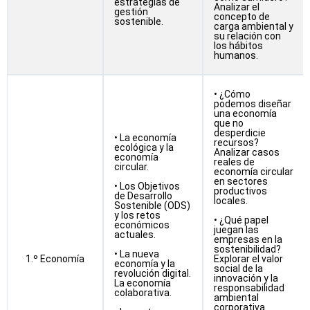
estrategias de
Analizar el
gestión
concepto de
sostenible.
carga ambiental y
su relación con
los hábitos
humanos.
• ¿Cómo
podemos diseñar
una economía
que no
desperdicie
• La economía
recursos?
ecológica y la
Analizar casos
economía
reales de
circular.
economía circular
en sectores
• Los Objetivos
productivos
de Desarrollo
locales.
Sostenible (ODS)
y los retos
• ¿Qué papel
económicos
juegan las
actuales.
empresas en la
sostenibilidad?
• La nueva
1.º Economía
Explorar el valor
economía y la
social de la
revolución digital.
innovación y la
La economía
responsabilidad
colaborativa.
ambiental
corporativa.