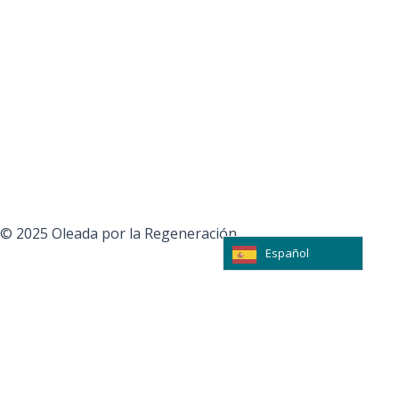
Aviso Legal
Esta web ha sido realizada con el apoyo financiero del
Ministerio de Derechos Sociales, Consumo y Agenda 2030.
© 2025 Oleada por la Regeneración.
Español
Forma parte de la red
Únete a la Alianza por la Regeneración
Recibirás todas nuestras noticias y actualizaciones para no
perderte anda.