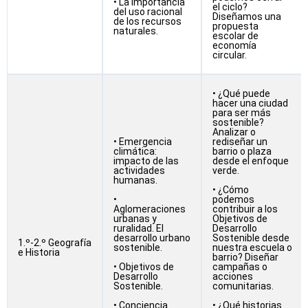
• La importancia
el ciclo?
del uso racional
Diseñamos una
de los recursos
propuesta
naturales.
escolar de
economía
circular.
• ¿Qué puede
hacer una ciudad
para ser más
sostenible?
Analizar o
• Emergencia
rediseñar un
climática:
barrio o plaza
impacto de las
desde el enfoque
actividades
verde.
humanas.
• ¿Cómo
•
podemos
Aglomeraciones
contribuir a los
urbanas y
Objetivos de
ruralidad. El
Desarrollo
desarrollo urbano
Sostenible desde
1.º-2.º Geografía
sostenible.
nuestra escuela o
e Historia
barrio? Diseñar
• Objetivos de
campañas o
Desarrollo
acciones
Sostenible.
comunitarias.
• Conciencia
• ¿Qué historias