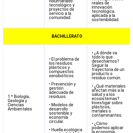
voluntariado
reales de
tecnológico y
innovación
proyectos de
tecnológica
servicio a la
aplicada a la
comunidad.
sostenibilidad.
BACHILLERATO
• ¿A dónde va
todo lo que
• El problema de
desechamos?
los residuos:
Seguir la
plásticos y
trayectoria de un
compuestos
producto o
xenobióticos.
residuo común.
• Prevención y
• ¿Qué materiales
gestión
afectan más a la
adecuada de
salud y a los
1.º Biología,
residuos.
ecosistemas?
Geología y
Investigar sobre
Ciencias
• Modelos de
plásticos,
Ambientales
desarrollo
metales o
sostenible y
contaminantes.
economía
circular.
• ¿Cómo
podemos aplicar
• Huella ecológica
la economía