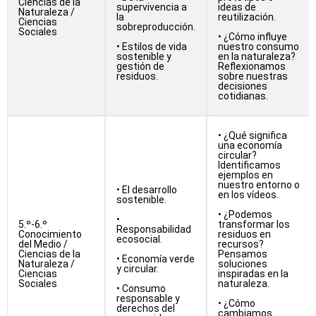
Ciencias de la
supervivencia a
ideas de
Naturaleza /
la
reutilización.
Ciencias
sobreproducción.
Sociales
• ¿Cómo influye
• Estilos de vida
nuestro consumo
sostenible y
en la naturaleza?
gestión de
Reflexionamos
residuos.
sobre nuestras
decisiones
cotidianas.
• ¿Qué significa
una economía
circular?
Identificamos
ejemplos en
nuestro entorno o
• El desarrollo
en los vídeos.
sostenible.
• ¿Podemos
•
5.º-6.º
transformar los
Responsabilidad
Conocimiento
residuos en
ecosocial.
del Medio /
recursos?
Ciencias de la
Pensamos
• Economía verde
Naturaleza /
soluciones
y circular.
Ciencias
inspiradas en la
Sociales
naturaleza.
• Consumo
responsable y
• ¿Cómo
derechos del
cambiamos