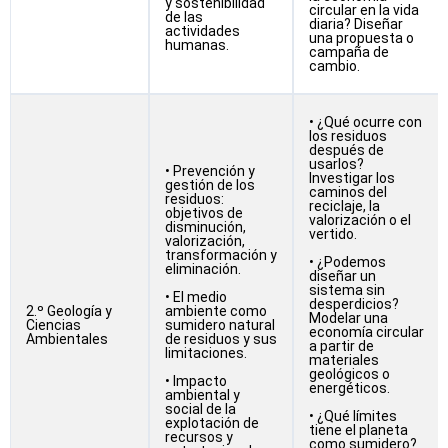
y sostenibilidad
circular en la vida
de las
diaria? Diseñar
actividades
una propuesta o
humanas.
campaña de
cambio.
• ¿Qué ocurre con
los residuos
después de
usarlos?
• Prevención y
Investigar los
gestión de los
caminos del
residuos:
reciclaje, la
objetivos de
valorización o el
disminución,
vertido.
valorización,
transformación y
• ¿Podemos
eliminación.
diseñar un
sistema sin
• El medio
desperdicios?
2.º Geología y
ambiente como
Modelar una
Ciencias
sumidero natural
economía circular
Ambientales
de residuos y sus
a partir de
limitaciones.
materiales
geológicos o
• Impacto
energéticos.
ambiental y
social de la
• ¿Qué límites
explotación de
tiene el planeta
recursos y
como sumidero?