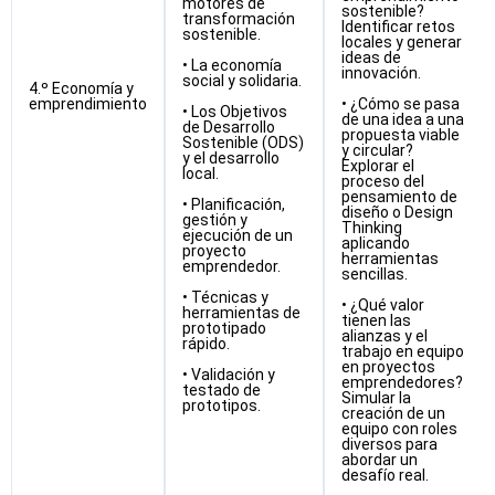
motores de
sostenible?
transformación
Identificar retos
sostenible.
locales y generar
ideas de
• La economía
innovación.
social y solidaria.
4.º Economía y
emprendimiento
• ¿Cómo se pasa
• Los Objetivos
de una idea a una
de Desarrollo
propuesta viable
Sostenible (ODS)
y circular?
y el desarrollo
Explorar el
local.
proceso del
pensamiento de
• Planificación,
diseño o Design
gestión y
Thinking
ejecución de un
aplicando
proyecto
herramientas
emprendedor.
sencillas.
• Técnicas y
• ¿Qué valor
herramientas de
tienen las
prototipado
alianzas y el
rápido.
trabajo en equipo
en proyectos
• Validación y
emprendedores?
testado de
Simular la
prototipos.
creación de un
equipo con roles
diversos para
abordar un
desafío real.